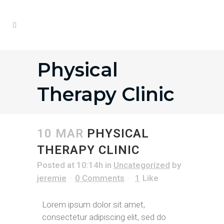
Physical
Therapy Clinic
10 MAR
PHYSICAL
THERAPY CLINIC
Posted at 10:14h
in
Uncategorized
by
jeremie
0 Comments
1
Like
Lorem ipsum dolor sit amet,
consectetur adipiscing elit, sed do